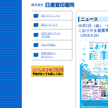
会社プロフィール
ニュース
製品とサービス
10月5日（金）
こおりやま産業博
今取り組んでいる
（2018.9.20）
“旬”技術
当社の情報誌
就職活動中の
みなさまへ