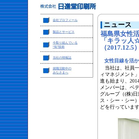
会社プロフィール
ニュース
製品とサービス
福島県女性
「キラッ人
今取り組んでいる
（2017.12.5
“旬”技術
当社の情報誌
女性目線を活か
当社は、社員一
就職活動中の
みなさまへ
ィマネジメント
進も始まり、20
メンバーは、ベ
グループ（(株)
ス・シー・シー
どを行っていま