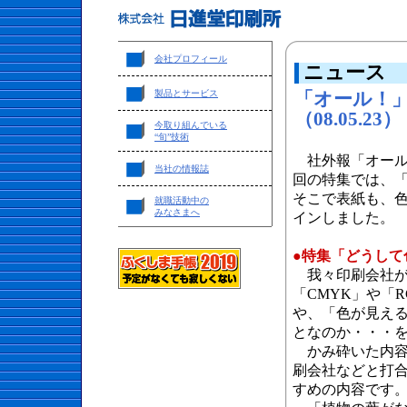
会社プロフィール
ニュース
製品とサービス
「オール！
（08.05.23）
今取り組んでいる
“旬”技術
社外報「オール
当社の情報誌
回の特集では、
そこで表紙も、
就職活動中の
みなさまへ
インしました。
●特集「どうして
我々印刷会社が
「CMYK」や「
や、「色が見え
となのか・・・
かみ砕いた内容
刷会社などと打
すめの内容です