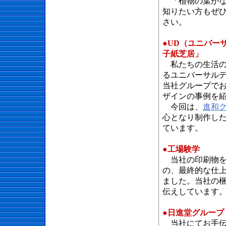
「植物の葉がな
知りたい方もぜ
さい。
●UD（ユニバー
子紙芝居」
私たちの生活の
るユニバーサル
当社グループで
ザインの事例を
今回は、
進和
心となり制作した
ています。
●工場験学
当社の印刷物を
の、最終的な仕
ました。当社の
伝えしています
●日進堂グループ
当社にてお手伝