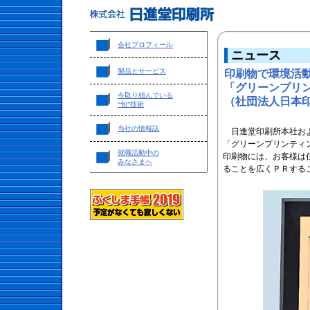
会社プロフィール
ニュース
製品とサービス
印刷物で環境活
「グリーンプリ
今取り組んでいる
（社団法人日本
“旬”技術
当社の情報誌
日進堂印刷所本社およ
「グリーンプリンティ
就職活動中の
印刷物には、お客様は
みなさまへ
ることを広くＰＲする