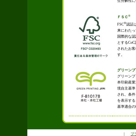
生分解性に
®
ＦＳＣ
®
FSC
認証
来にわたっ
国際的な認
とするCo
されたお客
す。
グリーンプ
グリーンプ
本印刷産業
境自主基準
され、条件
を表示する
基準適合の
｜
プ