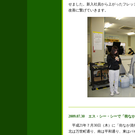
せました。新入社員から上がったフレッ
改善に繋げていきます。
2009.07.30 エス・シー・シーで「
平成21年７月30日（木）に「街なか清
北は万世町通り、南は平和通り、東はパセ