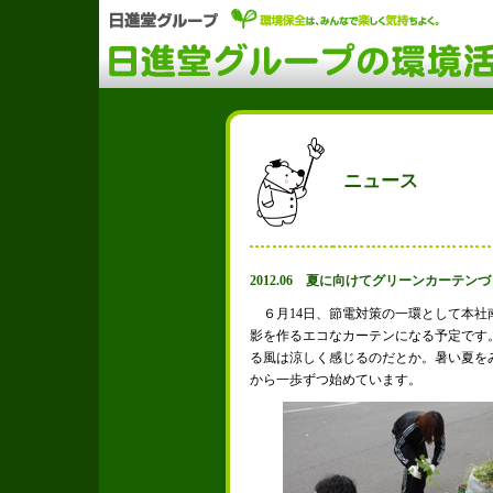
ニュース
2012.06 夏に向けてグリーンカーテン
６月14日、節電対策の一環として本社
影を作るエコなカーテンになる予定です
る風は涼しく感じるのだとか。暑い夏を
から一歩ずつ始めています。